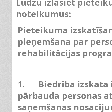
Lūdzu izlasiet pietei
noteikumus:
Pieteikuma izskatīš
pieņemšana par perso
rehabilitācijas prog
1. Biedrība izskata
pārbauda personas at
saņemšanas nosacīju