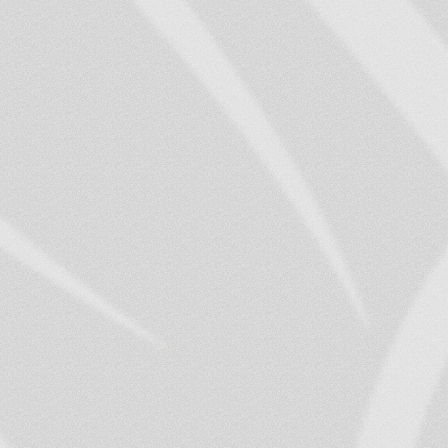
4. Ja biedrība pieņē
pakalpojuma piešķirša
pieprasītājam lēmumu 
saņemšanas uzsākšanai 
5. Ierodoties saņemt
viņas tuvinieks uzrāda