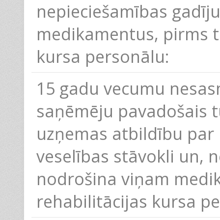
nepieciešamības gadīj
medikamentus, pirms ta
kursa personālu:
15 gadu vecumu nesas
saņēmēju pavadošais tu
uzņemas atbildību par
veselības stāvokli un,
nodrošina viņam medik
rehabilitācijas kursa p