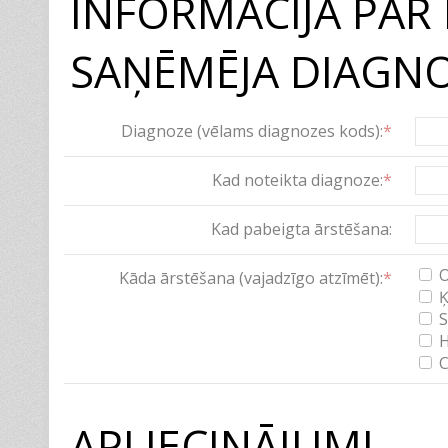
INFORMĀCIJA PAR
SAŅĒMĒJA DIAGNO
Diagnoze (vēlams diagnozes kods):
*
Kad noteikta diagnoze:
*
Kad pabeigta ārstēšana:
O
Kāda ārstēšana (vajadzīgo atzīmēt):
*
Ķ
S
H
C
APLIECINĀJUMI