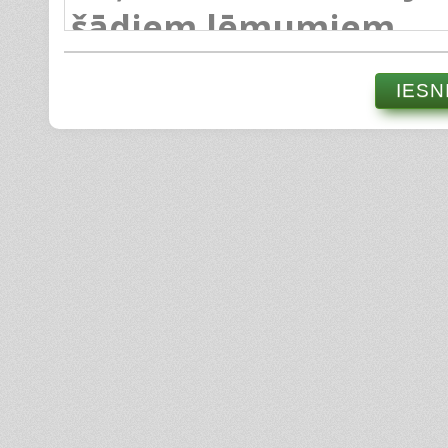
šādiem lēmumiem.
IESN
Par pakalpojuma pi
viņas tuviniekam, n
uzsākšanas laiku un 
ar pakalpojuma saņ
Par pakalpojuma p
uzņemšanu rindā
p