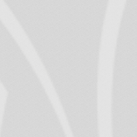
dokumentu un bērna dz
pakalpojuma saņēmējs 
pieprasījusi un to saņ
persona, kas nav bērna
pārstāvību apliecinoš
6. Uzsākot pakalpoju
tuvinieks paraksta apņ
pakalpojuma saņemšanas