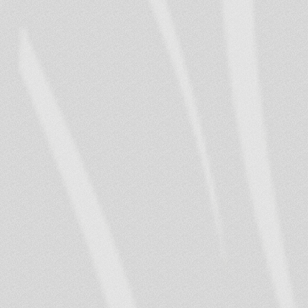
noteikumus un citus bi
pakalpojuma saņemšan
7. Pamatojoties uz p
personai piešķirto noda
citu nodarbību kursu cit
divas reizes uz laiku, n
mēnešiem: