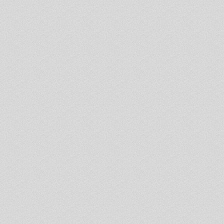
persona neatbilst 
nosacījumiem.
2. Ja pakalpojuma piep
visus lēmuma pieņemš
dokumentus vai tajos n
pietiekama lēmuma pie
pieprasa iesniegt trūk
papildināt iesniegto i