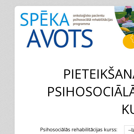
PIETEIKŠAN
PSIHOSOCIĀLĀ
K
Psihosociālās rehabilitācijas kurss: