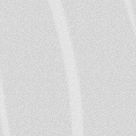
- skatīt MK noteiku