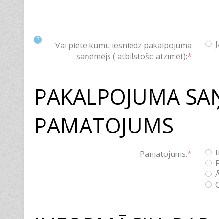
?
J
Vai pieteikumu iesniedz pakalpojuma
saņēmējs ( atbilstošo atzīmēt):
*
PAKALPOJUMA SA
PAMATOJUMS
I
Pamatojums:
*
P
Ā
C