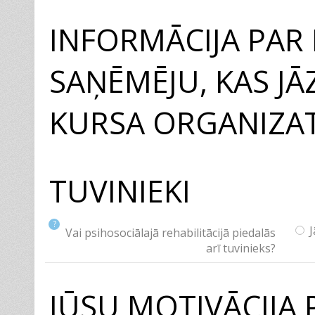
INFORMĀCIJA PAR
SAŅĒMĒJU, KAS JĀ
KURSA ORGANIZA
TUVINIEKI
?
J
Vai psihosociālajā rehabilitācijā piedalās
arī tuvinieks?
JŪSU MOTIVĀCIJA 