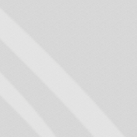
to sniegšanai.
3. Ja personas tuvinie
apliecinājumu, ka nav 
spējīgs veikt pašaprūpi
saņemt no valsts budže
biedrība par to inform
lūdzot izvēlēties citu t
saņemt pakalpojumu.