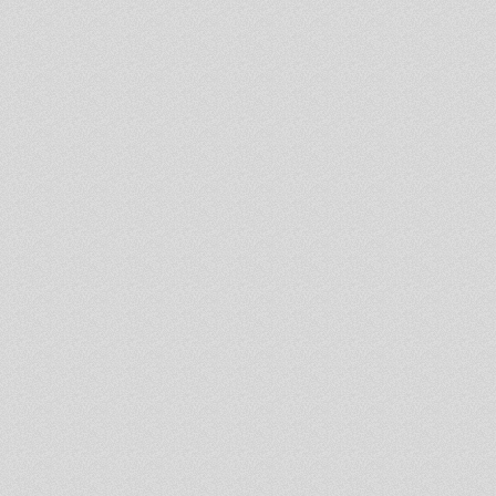
- beidzies pakalpo
piešķirtais finansēju
- sešu mēnešu laik
piešķiršanas nav ie
pakalpojumu persona
kursā un persona ne
nodarbību kursa maiņ
to informējot pakal
Par atteikumu pie